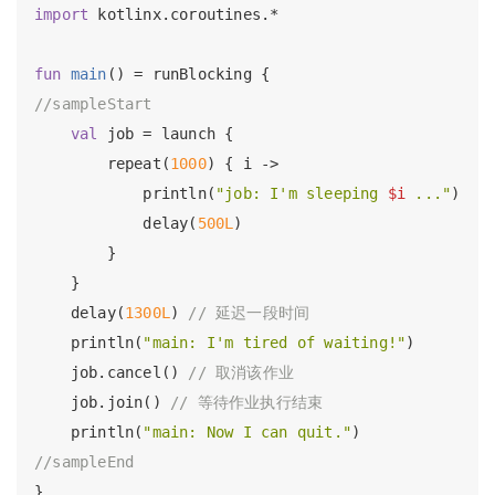
import
 kotlinx.coroutines.*

fun
main
()
//sampleStart
val
 job = launch {

        repeat(
1000
) { i ->

            println(
"job: I'm sleeping 
$i
 ..."
)

            delay(
500L
)

        }

    }

    delay(
1300L
) 
// 延迟一段时间
    println(
"main: I'm tired of waiting!"
)

    job.cancel() 
// 取消该作业
    job.join() 
// 等待作业执行结束
    println(
"main: Now I can quit."
//sampleEnd