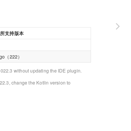
所支持版本
ingo（222）
 2022.3 without updating the IDE plugin.
022.3, change the Kotlin version to