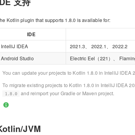
IDE 支持
he Kotlin plugin that supports 1.8.0 is available for:
IDE
IntelliJ IDEA
2021.3、 2022.1、 2022.2
Android Studio
Electric Eel（221）、 Flam
You can update your projects to Kotlin 1.8.0 in IntelliJ IDEA
To migrate existing projects to Kotlin 1.8.0 in IntelliJ IDEA 2
and reimport your Gradle or Maven project.
1.8.0
Kotlin/JVM