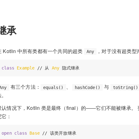
继承
在 Kotlin 中所有类都有一个共同的超类
，对于没有超类型
Any
class
Example
 // 从 
Any
有三个方法：
、
与
Any
equals()
hashCode()
toString()
法。
默认情况下，Kotlin 类是最终（final）的——它们不能被继
记它：
open
class
Base