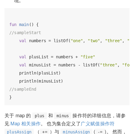
现。
fun
main
()
//sampleStart
val
 numbers = listOf(
"one"
, 
"two"
, 
"three"
, 
"f
val
 plusList = numbers + 
"five"
val
 minusList = numbers - listOf(
"three"
, 
"fou
    println(plusList)

//sampleEnd
关于 map 的
和
操作符的详细信息，请参
plus
minus
见
Map 相关操作
。 也为集合定义了
广义赋值操作符
（
）与
(
)。 然而，
plusAssign
+=
minusAssign
-=